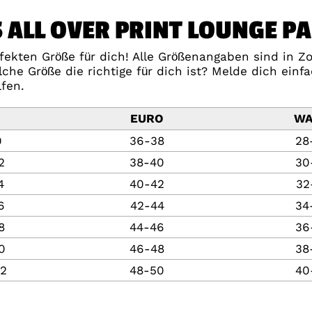
 ALL OVER PRINT LOUNGE P
ekten Größe für dich! Alle Größenangaben sind in Zol
he Größe die richtige für dich ist? Melde dich ein
lfen.
EURO
WA
0
36-38
28
2
38-40
30
4
40-42
32
6
42-44
34
8
44-46
36
0
46-48
38
2
48-50
40