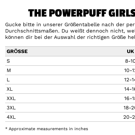
THE POWERPUFF GIRLS
Gucke bitte in unserer Größentabelle nach der perf
Durchschnittsmaßen. Du weißt dennoch nicht, welc
können dir bei der Auswahl der richtigen Größe he
GRÖSSE
UK
S
8-1
M
10-1
L
12-1
XL
14-1
XXL
16-1
3XL
18-2
4XL
20-2
* Approximate measurements in inches