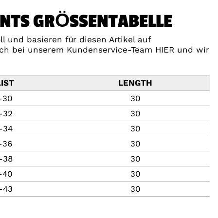
ANTS GRÖSSENTABELLE
l und basieren für diesen Artikel auf
fach bei unserem Kundenservice-Team HIER und wir
IST
LENGTH
-30
30
-32
30
-34
30
-36
30
-38
30
-40
30
-43
30