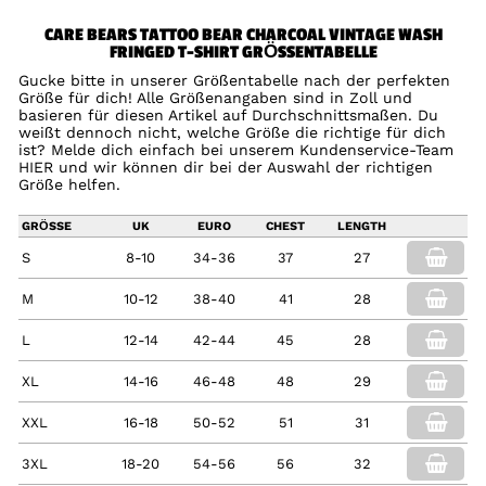
CARE BEARS TATTOO BEAR CHARCOAL VINTAGE WASH
FRINGED T-SHIRT GRÖSSENTABELLE
Gucke bitte in unserer Größentabelle nach der perfekten
Größe für dich! Alle Größenangaben sind in Zoll und
basieren für diesen Artikel auf Durchschnittsmaßen. Du
weißt dennoch nicht, welche Größe die richtige für dich
ist? Melde dich einfach bei unserem Kundenservice-Team
HIER und wir können dir bei der Auswahl der richtigen
Größe helfen.
GRÖSSE
UK
EURO
CHEST
LENGTH
S
8-10
34-36
37
27
M
10-12
38-40
41
28
L
12-14
42-44
45
28
XL
14-16
46-48
48
29
XXL
16-18
50-52
51
31
3XL
18-20
54-56
56
32