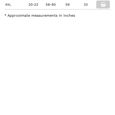
4XL
20-22
58-60
59
33
* Approximate measurements in inches