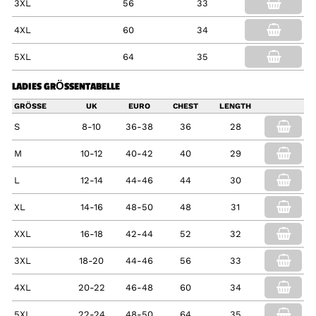
3XL
56
33
4XL
60
34
5XL
64
35
LADIES GRÖSSENTABELLE
GRÖSSE
UK
EURO
CHEST
LENGTH
S
8-10
36-38
36
28
M
10-12
40-42
40
29
L
12-14
44-46
44
30
XL
14-16
48-50
48
31
XXL
16-18
42-44
52
32
3XL
18-20
44-46
56
33
4XL
20-22
46-48
60
34
5XL
22-24
48-50
64
35