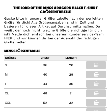
THE LORD OF THE RINGS ARAGORN BLACK T-SHIRT
GRÖSSENTABELLE
Gucke bitte in unserer Größentabelle nach der perfekten
Größe für dich! Alle Größenangaben sind in Zoll und
basieren für diesen Artikel auf Durchschnittsmaßen. Du
weißt dennoch nicht, welche Größe die richtige für dich
ist? Melde dich einfach bei unserem Kundenservice-Team
HIER und wir können dir bei der Auswahl der richtigen
Größe helfen.
MENS GRÖSSENTABELLE
GRÖSSE
CHEST
LENGTH
S
36
28
M
40
29
L
44
30
XL
48
31
XXL
52
32